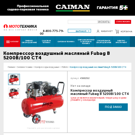
ИСКАТЬ
СТАТУС РЕМОНТА
8-800-775-79-
БАРНАУЛ
КАБИНЕТ
КОРЗИНА
00
СНЕГОУБОРОЧНАЯ
ПНЕВМО
САДОВАЯ
СТРОИТЕЛЬНОЕ
ЭЛЕКТРО
КАТАЛОГ
СИЛОВАЯ ТЕХНИКА
И ТЕПЛОВАЯ
ОБОРУДОВАНИЕ
ТЕХНИКА
ОБОРУДОВАНИЕ
ИНСТРУМЕНТ
ТЕХНИКА
Компрессор воздушный масляный Fubag В
5200В/100 СТ4
Главная
-
Силовая техника
-
Компрессоры воздушные
-
FUBAG
-
Компрессор воздушный масляный Fubag В 5200В/100 СТ4
Артикул:
45681502
Нет на складе
Компрессор воздушный
масляный Fubag В 5200В/100 СТ4
Цена не является окончательной, точную цену и сроки
уточняйте у менеджера
ПОД ЗАКАЗ
Наведите для увеличения картинки