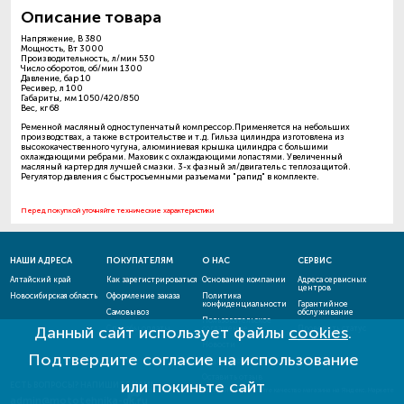
Описание товара
Напряжение, В 380
Мощность, Вт 3000
Производительность, л/мин 530
Число оборотов, об/мин 1300
Давление, бар 10
Ресивер, л 100
Габариты, мм 1050/420/850
Вес, кг 68
Ременной масляный одноступенчатый компрессор.Применяется на небольших
производствах, а также в строительстве и т.д. Гильза цилиндра изготовлена из
высококачественного чугуна, алюминиевая крышка цилиндра с большими
охлаждающими ребрами. Маховик с охлаждающими лопастями. Увеличенный
масляный картер для лучшей смазки. 3-х фазный эл/двигатель с теплозащитой.
Регулятор давления с быстросъемными разъемами "рапид" в комплекте.
Перед покупкой уточняйте технические характеристики
НАШИ АДРЕСА
ПОКУПАТЕЛЯМ
О НАС
СЕРВИС
Алтайский край
Как зарегистрироваться
Основание компании
Адреса сервисных
центров
Новосибирская область
Оформление заказа
Политика
конфиденциальности
Гарантийное
Самовывоз
обслуживание
Пользовательское
Данный сайт использует файлы
cookies
.
Способы оплаты
соглашение
Проверить статус
ремонта
Новости
Подтвердите согласие на использование
Акции и скидки
Оставить отзыв
или покиньте сайт
ЕСТЬ ВОПРОСЫ? НАПИШИТЕ НАМ!
admin@mototehnika-gk.ru