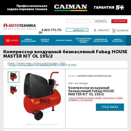
ИСКАТЬ
СТАТУС РЕМОНТА
8-800-775-79-
БАРНАУЛ
КАБИНЕТ
КОРЗИНА
00
СНЕГОУБОРОЧНАЯ
ПНЕВМО
САДОВАЯ
СТРОИТЕЛЬНОЕ
ЭЛЕКТРО
КАТАЛОГ
СИЛОВАЯ ТЕХНИКА
И ТЕПЛОВАЯ
ОБОРУДОВАНИЕ
ТЕХНИКА
ОБОРУДОВАНИЕ
ИНСТРУМЕНТ
ТЕХНИКА
Компрессор воздушный безмасляный Fubag HOUSE
MASTER KIT OL 195/2
Главная
-
Силовая техника
-
Компрессоры воздушные
-
FUBAG
-
Компрессор воздушный безмасляный Fubag HOUSE MASTER KIT OL 195/2
Артикул:
8213800KOA610 (8213800KOA541)
Нет на складе
Компрессор воздушный
безмасляный Fubag HOUSE
MASTER KIT OL 195/2
Цена не является окончательной, точную цену и сроки
уточняйте у менеджера
ПОД ЗАКАЗ
Наведите для увеличения картинки