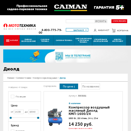
ИСКАТЬ
СТАТУС РЕМОНТА
8-800-775-79-
БАРНАУЛ
КАБИНЕТ
КОРЗИНА
00
СНЕГОУБОРОЧНАЯ
ПНЕВМО
САДОВАЯ
СТРОИТЕЛЬНОЕ
ЭЛЕКТРО
КАТАЛОГ
СИЛОВАЯ ТЕХНИКА
И ТЕПЛОВАЯ
ОБОРУДОВАНИЕ
ТЕХНИКА
ОБОРУДОВАНИЕ
ИНСТРУМЕНТ
ТЕХНИКА
Диолд
Главная
-
Силовая техника
-
Компрессоры воздушные
-
Диолд
Сортировать:
По цене
По названию
Найдено 4 товара
Артикул:
30031011
По акции
В наличии
Цена
Компрессор воздушный
масляный Диолд
от
до
КМП-1600/24
1600 Вт, 210 л/мин, 24 л, 23 кг
14 230 руб.
Бренд
Цена при заказе на сайте