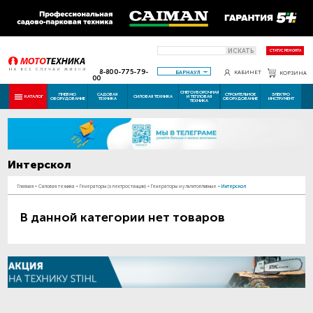
ИСКАТЬ
СТАТУС РЕМОНТА
8-800-775-79-
БАРНАУЛ
КАБИНЕТ
КОРЗИНА
00
СНЕГОУБОРОЧНАЯ
ПНЕВМО
САДОВАЯ
СТРОИТЕЛЬНОЕ
ЭЛЕКТРО
КАТАЛОГ
СИЛОВАЯ ТЕХНИКА
И ТЕПЛОВАЯ
ОБОРУДОВАНИЕ
ТЕХНИКА
ОБОРУДОВАНИЕ
ИНСТРУМЕНТ
ТЕХНИКА
Интерскол
Главная
-
Силовая техника
-
Генераторы (электростанции)
-
Генераторы мультитопливные
-
Интерскол
В данной категории нет товаров