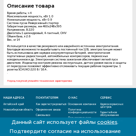
Описание товара
Время работы, ч 4
Максимальная мощность, кВт 1.0
Номинальная мощность, кВт 0.9
Система пуска Реверсивный стартер
Габаритные размеры, мм 460х248х395
Напряжение, В 220
Двигатель 1 цилиндровый, 4-тактный, OHV
Объем бака, л 2.6
Вес, кг 14
Используется в качестве резервного или аварийного источника электропитания.
Благодаря возможности вырабатывать постоянный ток 12В, электростанция может
быть использована для зарядки аккумуляторных батарей, электропитания
портативных радиостанций, автомобильных компрессоров, переносных
холодильников и др. Электронная система зажигания обеспечивает легкий пуск
двигателя. Индикатор контроля режима эксплуатации, датчик уровня масла и защиты
от перегрузки позволяет эффективно отслеживать текущие рабочие параметры. 1
розетка SCHUKO 220 B / 16 A .
.
Перед покупкой уточняйте технические характеристики
НАШИ АДРЕСА
ПОКУПАТЕЛЯМ
О НАС
СЕРВИС
Алтайский край
Как зарегистрироваться
Основание компании
Адреса сервисных
центров
Новосибирская область
Оформление заказа
Политика
конфиденциальности
Гарантийное
Самовывоз
обслуживание
Пользовательское
Данный сайт использует файлы
cookies
.
Способы оплаты
соглашение
Проверить статус
ремонта
Новости
Подтвердите согласие на использование
Акции и скидки