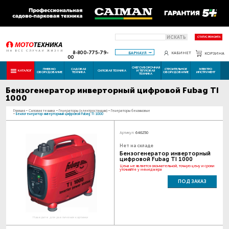
ИСКАТЬ
СТАТУС РЕМОНТА
8-800-775-79-
БАРНАУЛ
КАБИНЕТ
КОРЗИНА
00
СНЕГОУБОРОЧНАЯ
ПНЕВМО
САДОВАЯ
СТРОИТЕЛЬНОЕ
ЭЛЕКТРО
КАТАЛОГ
СИЛОВАЯ ТЕХНИКА
И ТЕПЛОВАЯ
ОБОРУДОВАНИЕ
ТЕХНИКА
ОБОРУДОВАНИЕ
ИНСТРУМЕНТ
ТЕХНИКА
Бензогенератор инверторный цифровой Fubag TI
1000
Главная
-
Силовая техника
-
Генераторы (электростанции)
-
Генераторы бензиновые
-
Бензогенератор инверторный цифровой Fubag TI 1000
Артикул:
646250
Нет на складе
Бензогенератор инверторный
цифровой Fubag TI 1000
Цена не является окончательной, точную цену и сроки
уточняйте у менеджера
ПОД ЗАКАЗ
Наведите для увеличения картинки