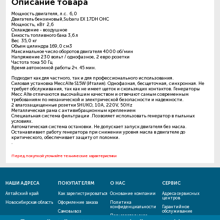
Описание товара
Мощность двигателя, л.с. 6,0
Двигатель бензиновый,Subaru EX 17DH OHC
Мощность, кВт 2,6
Охлаждение - воздушное
Емкость топливного бака 3,6 л
Вес 35,0 кг
Объем цилиндра 169,0 см3
Максимальное число оборотов двигателя 4000 об/мин
Напряжение 230 вольт / однофазное, 2 евро розетки
Частота тока 50 Гц
Время автономной работы 2ч. 45 мин.
Подходит как для частного, так и для профессионального использования.
Силовая установка MeccAlte S15W (Италия). Однофазная, бесщеточная, синхронная. Не
требует обслуживания, так как не имеет щеток и скользящих контактов. Генераторы
Mecc Alte отличаются высочайшим качеством и отвечают самым современным
требованиям по механической и электрической безопасности и надежности.
2 влагозащищенные розетки SHUKO, 10A, 220V, 50Hz
Металлическая рама с антивибрационным креплением
Специальная система фильтрации .Позволяет использовать генератор в пыльных
условиях.
Автоматическая система остановки. Не допускает запуск двигателя без масла.
Останавливает работу генератора при снижении уровня масла в двигателе до
критического, обеспечивает защиту от поломки.
.
Перед покупкой уточняйте технические характеристики
НАШИ АДРЕСА
ПОКУПАТЕЛЯМ
О НАС
СЕРВИС
Алтайский край
Как зарегистрироваться
Основание компании
Адреса сервисных
центров
Новосибирская область
Оформление заказа
Политика
конфиденциальности
Гарантийное
Самовывоз
обслуживание
Пользовательское