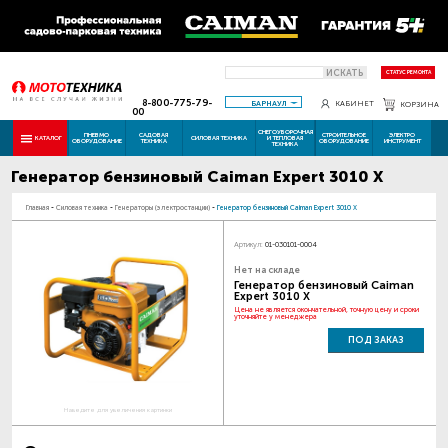
ИСКАТЬ
СТАТУС РЕМОНТА
8-800-775-79-
БАРНАУЛ
КАБИНЕТ
КОРЗИНА
00
СНЕГОУБОРОЧНАЯ
ПНЕВМО
САДОВАЯ
СТРОИТЕЛЬНОЕ
ЭЛЕКТРО
КАТАЛОГ
СИЛОВАЯ ТЕХНИКА
И ТЕПЛОВАЯ
ОБОРУДОВАНИЕ
ТЕХНИКА
ОБОРУДОВАНИЕ
ИНСТРУМЕНТ
ТЕХНИКА
Генератор бензиновый Caiman Expert 3010 X
Главная
-
Силовая техника
-
Генераторы (электростанции)
-
Генератор бензиновый Caiman Expert 3010 X
Артикул:
01-030101-0004
Нет на складе
Генератор бензиновый Caiman
Expert 3010 X
Цена не является окончательной, точную цену и сроки
уточняйте у менеджера
ПОД ЗАКАЗ
Наведите для увеличения картинки