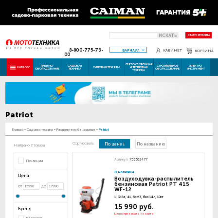
ИСКАТЬ
СТАТУС РЕМОНТА
8-800-775-79-
БАРНАУЛ
КАБИНЕТ
КОРЗИНА
00
СНЕГОУБОРОЧНАЯ
ПНЕВМО
САДОВАЯ
СТРОИТЕЛЬНОЕ
ЭЛЕКТРО
КАТАЛОГ
СИЛОВАЯ ТЕХНИКА
И ТЕПЛОВАЯ
ОБОРУДОВАНИЕ
ТЕХНИКА
ОБОРУДОВАНИЕ
ИНСТРУМЕНТ
ТЕХНИКА
Patriot
Главная
-
Садовая техника
-
Распылители бензиновые
-
Patriot
Сортировать:
По цене
По названию
Найдено 2 товара
Артикул:
755302477
По акции
В наличии
Цена
Воздуходувка-распылитель
бензиновая Patriot PT 415
от
до
WF-12
1, 3кВт, 41, 5см3, бак 14л, 10кг
15 990 руб.
Бренд
Цена при заказе на сайте