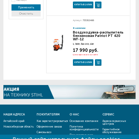
PATRIOT
КУПИТЬ В 1 КЛИК
Применить
Очистить
Артикул:
755302466
В наличии
Воздуходувка-распылитель
бензиновая Patriot PT 420
WF-12
1, 3кВт, бак 14л, 12кг
17 990 руб.
Цена при заказе на сайте
КУПИТЬ В 1 КЛИК
НАШИ АДРЕСА
ПОКУПАТЕЛЯМ
О НАС
СЕРВИС
Алтайский край
Как зарегистрироваться
Основание компании
Адреса сервисных
центров
Новосибирская область
Оформление заказа
Политика
конфиденциальности
Гарантийное
Самовывоз
обслуживание
Пользовательское
Способы оплаты
соглашение
Проверить статус