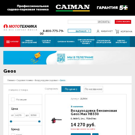
ИСКАТЬ
СТАТУС РЕМОНТА
8-800-775-79-
БАРНАУЛ
КАБИНЕТ
КОРЗИНА
00
СНЕГОУБОРОЧНАЯ
ПНЕВМО
САДОВАЯ
СТРОИТЕЛЬНОЕ
ЭЛЕКТРО
КАТАЛОГ
СИЛОВАЯ ТЕХНИКА
И ТЕПЛОВАЯ
ОБОРУДОВАНИЕ
ТЕХНИКА
ОБОРУДОВАНИЕ
ИНСТРУМЕНТ
ТЕХНИКА
Geos
Главная
-
Садовая техника
-
Воздуходувки садовые
-
Geos
Сортировать:
По цене
По названию
Найдено 2 товара
Артикул:
212954
По акции
В наличии
Цена
Воздуходувка бензиновая
Geos Max HB330
от
до
0, 8кВт/1, 1л.с, 752м3/час
14 270 руб.
Бренд
Цена при заказе на сайте