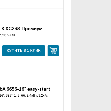
 К XC238 Премиум
 3/8", 53 зв.
КУПИТЬ В 1 КЛИК
A 6656-16" easy-start
", 325"-1, 5-66, 2.4кВт/3.2л/с,