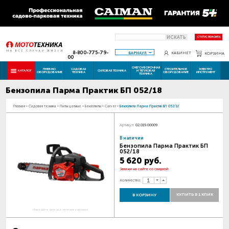
ИСКАТЬ
СТАТУС РЕМОНТА
8-800-775-79-
БАРНАУЛ
КАБИНЕТ
КОРЗИНА
00
СНЕГОУБОРОЧНАЯ
ПНЕВМО
САДОВАЯ
СТРОИТЕЛЬНОЕ
ЭЛЕКТРО
КАТАЛОГ
СИЛОВАЯ ТЕХНИКА
И ТЕПЛОВАЯ
ОБОРУДОВАНИЕ
ТЕХНИКА
ОБОРУДОВАНИЕ
ИНСТРУМЕНТ
ТЕХНИКА
Бензопила Парма Практик БП 052/18
Главная
-
Садовая техника
-
Пилы цепные
-
Бензопилы
-
Carver
-
Бензопила Парма Практик БП 052/18
Артикул:
02.019.00009
В наличии
Бензопила Парма Практик БП
052/18
5 620 руб.
Закажи на сайте со скидкой
Количество:
КУПИТЬ В 1 КЛИК
В КОРЗИНУ
Наведите для увеличения картинки