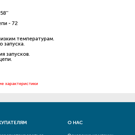
58''
пи - 72
низким температурам.
о запуска.
ия запусков.
цепи.
ие характеристики
КУПАТЕЛЯМ
О НАС