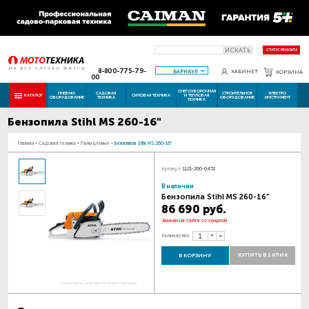
ИСКАТЬ
СТАТУС РЕМОНТА
8-800-775-79-
БАРНАУЛ
КАБИНЕТ
КОРЗИНА
00
СНЕГОУБОРОЧНАЯ
ПНЕВМО
САДОВАЯ
СТРОИТЕЛЬНОЕ
ЭЛЕКТРО
КАТАЛОГ
СИЛОВАЯ ТЕХНИКА
И ТЕПЛОВАЯ
ОБОРУДОВАНИЕ
ТЕХНИКА
ОБОРУДОВАНИЕ
ИНСТРУМЕНТ
ТЕХНИКА
Бензопила Stihl MS 260-16"
Главная
-
Садовая техника
-
Пилы цепные
-
Бензопила Stihl MS 260-16"
Артикул:
1121-200-0431
В наличии
Бензопила Stihl MS 260-16"
86 690 руб.
Закажи на сайте со скидкой
Количество:
КУПИТЬ В 1 КЛИК
В КОРЗИНУ
Наведите для увеличения картинки