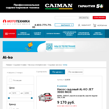
ИСКАТЬ
СТАТУС РЕМОНТА
8-800-775-79-
БАРНАУЛ
КАБИНЕТ
КОРЗИНА
00
СНЕГОУБОРОЧНАЯ
ПНЕВМО
САДОВАЯ
СТРОИТЕЛЬНОЕ
ЭЛЕКТРО
КАТАЛОГ
СИЛОВАЯ ТЕХНИКА
И ТЕПЛОВАЯ
ОБОРУДОВАНИЕ
ТЕХНИКА
ОБОРУДОВАНИЕ
ИНСТРУМЕНТ
ТЕХНИКА
Al-ko
Главная
-
Садовая техника
-
Насосы электрические
-
Садовые насосы
-
Al-ko
Сортировать:
По цене
По названию
Найдено 2 товара
Артикул:
112838
По акции
В наличии
Цена
Насос садовый AL-KO JET
3000 INOX
от
до
650Вт, 3100л/ч, высота всасыв.8м, высота подачи
35м, 6.3кг
9 170 руб.
Бренд
Цена при заказе на сайте