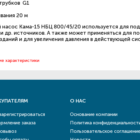
трубков G1
вания 20 м
насос Кама-15 НБЦ 800/45/20 используется для под
и др. источников. А также может применяться для по
 зданий и для увеличения давления в действующей с
ие характеристики
КУПАТЕЛЯМ
О НАС
 зарегистрироваться
Основание компании
рмление заказа
Политика конфиденциальност
овывоз
Пользовательское соглашени
собы оплаты
Новости