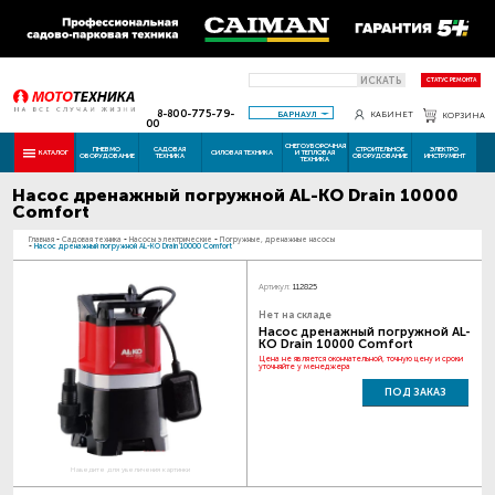
ИСКАТЬ
СТАТУС РЕМОНТА
8-800-775-79-
БАРНАУЛ
КАБИНЕТ
КОРЗИНА
00
СНЕГОУБОРОЧНАЯ
ПНЕВМО
САДОВАЯ
СТРОИТЕЛЬНОЕ
ЭЛЕКТРО
КАТАЛОГ
СИЛОВАЯ ТЕХНИКА
И ТЕПЛОВАЯ
ОБОРУДОВАНИЕ
ТЕХНИКА
ОБОРУДОВАНИЕ
ИНСТРУМЕНТ
ТЕХНИКА
Насос дренажный погружной AL-KO Drain 10000
Comfort
Главная
-
Садовая техника
-
Насосы электрические
-
Погружные, дренажные насосы
-
Насос дренажный погружной AL-KO Drain 10000 Comfort
Артикул:
112825
Нет на складе
Насос дренажный погружной AL-
KO Drain 10000 Comfort
Цена не является окончательной, точную цену и сроки
уточняйте у менеджера
ПОД ЗАКАЗ
Наведите для увеличения картинки