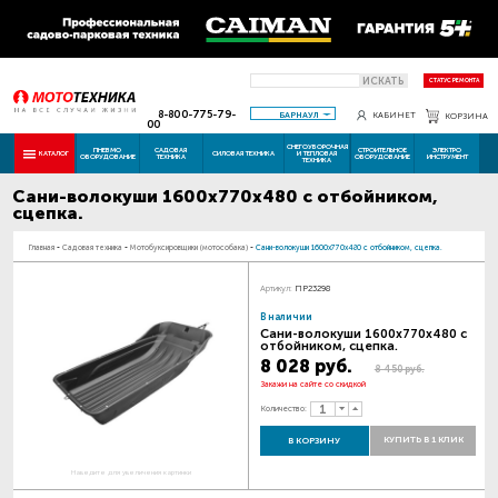
ИСКАТЬ
СТАТУС РЕМОНТА
8-800-775-79-
БАРНАУЛ
КАБИНЕТ
КОРЗИНА
00
СНЕГОУБОРОЧНАЯ
ПНЕВМО
САДОВАЯ
СТРОИТЕЛЬНОЕ
ЭЛЕКТРО
КАТАЛОГ
СИЛОВАЯ ТЕХНИКА
И ТЕПЛОВАЯ
ОБОРУДОВАНИЕ
ТЕХНИКА
ОБОРУДОВАНИЕ
ИНСТРУМЕНТ
ТЕХНИКА
Сани-волокуши 1600х770х480 с отбойником,
сцепка.
Главная
-
Садовая техника
-
Мотобуксировщики (мотособака)
-
Сани-волокуши 1600х770х480 с отбойником, сцепка.
Артикул:
ПР23298
В наличии
Сани-волокуши 1600х770х480 с
отбойником, сцепка.
8 028 руб.
8 450 руб.
Закажи на сайте со скидкой
Количество:
КУПИТЬ В 1 КЛИК
В КОРЗИНУ
Наведите для увеличения картинки