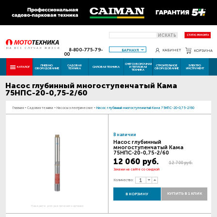
ИСКАТЬ
СТАТУС РЕМОНТА
8-800-775-79-
БАРНАУЛ
КАБИНЕТ
КОРЗИНА
00
СНЕГОУБОРОЧНАЯ
ПНЕВМО
САДОВАЯ
СТРОИТЕЛЬНОЕ
ЭЛЕКТРО
КАТАЛОГ
СИЛОВАЯ ТЕХНИКА
И ТЕПЛОВАЯ
ОБОРУДОВАНИЕ
ТЕХНИКА
ОБОРУДОВАНИЕ
ИНСТРУМЕНТ
ТЕХНИКА
Насос глубинный многоступенчатый Кама
75НПС-20-0,75-2/60
Главная
-
Садовая техника
-
Насосы электрические
-
Насос глубинный многоступенчатый Кама 75НПС-20-0,75-2/60
В наличии
Насос глубинный
многоступенчатый Кама
75НПС-20-0,75-2/60
12 060 руб.
12 700 руб.
Закажи на сайте со скидкой
Количество:
КУПИТЬ В 1 КЛИК
В КОРЗИНУ
Наведите для увеличения картинки