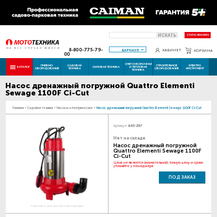
ИСКАТЬ
СТАТУС РЕМОНТА
8-800-775-79-
БАРНАУЛ
КАБИНЕТ
КОРЗИНА
00
СНЕГОУБОРОЧНАЯ
ПНЕВМО
САДОВАЯ
СТРОИТЕЛЬНОЕ
ЭЛЕКТРО
КАТАЛОГ
СИЛОВАЯ ТЕХНИКА
И ТЕПЛОВАЯ
ОБОРУДОВАНИЕ
ТЕХНИКА
ОБОРУДОВАНИЕ
ИНСТРУМЕНТ
ТЕХНИКА
Насос дренажный погружной Quattro Elementi
Sewage 1100F Ci-Cut
Главная
-
Садовая техника
-
Насосы электрические
-
Насос дренажный погружной Quattro Elementi Sewage 1100F Ci-Cut
Артикул:
645-297
Нет на складе
Насос дренажный погружной
Quattro Elementi Sewage 1100F
Ci-Cut
Цена не является окончательной, точную цену и сроки
уточняйте у менеджера
ПОД ЗАКАЗ
Наведите для увеличения картинки