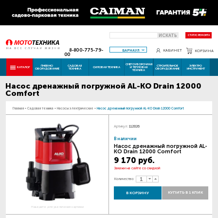
ИСКАТЬ
СТАТУС РЕМОНТА
8-800-775-79-
БАРНАУЛ
КАБИНЕТ
КОРЗИНА
00
СНЕГОУБОРОЧНАЯ
ПНЕВМО
САДОВАЯ
СТРОИТЕЛЬНОЕ
ЭЛЕКТРО
КАТАЛОГ
СИЛОВАЯ ТЕХНИКА
И ТЕПЛОВАЯ
ОБОРУДОВАНИЕ
ТЕХНИКА
ОБОРУДОВАНИЕ
ИНСТРУМЕНТ
ТЕХНИКА
Насос дренажный погружной AL-KO Drain 12000
Comfort
Главная
-
Садовая техника
-
Насосы электрические
-
Насос дренажный погружной AL-KO Drain 12000 Comfort
Артикул:
112826
В наличии
Насос дренажный погружной AL-
KO Drain 12000 Comfort
9 170 руб.
Закажи на сайте со скидкой
Количество:
КУПИТЬ В 1 КЛИК
В КОРЗИНУ
Наведите для увеличения картинки