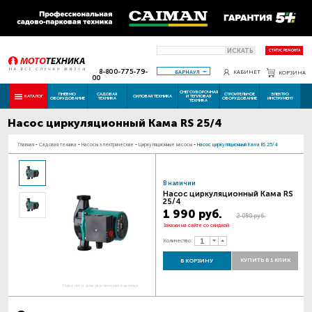
ИСКАТЬ
СТАТУС РЕМОНТА
8-800-775-79-
БАРНАУЛ
КАБИНЕТ
КОРЗИНА
00
СНЕГОУБОРОЧНАЯ
ПНЕВМО
САДОВАЯ
СТРОИТЕЛЬНОЕ
ЭЛЕКТРО
КАТАЛОГ
СИЛОВАЯ ТЕХНИКА
И ТЕПЛОВАЯ
ОБОРУДОВАНИЕ
ТЕХНИКА
ОБОРУДОВАНИЕ
ИНСТРУМЕНТ
ТЕХНИКА
Насос циркуляционный Кама RS 25/4
Главная
-
Садовая техника
-
Насосы электрические
-
Циркуляционные насосы
-
Насос циркуляционный Кама RS 25/4
В наличии
Насос циркуляционный Кама RS
25/4
1 990 руб.
2 090 руб.
Закажи на сайте со скидкой
Количество:
КУПИТЬ В 1 КЛИК
В КОРЗИНУ
Наведите для увеличения картинки