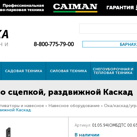
8-800-775-79-00
БАРНАУ
СНЕГОУБОРОЧНАЯ И
САДОВАЯ ТЕХНИКА
СИЛОВАЯ ТЕХНИКА
ТЕПЛОВАЯ ТЕХНИКА
о сцепкой, раздвижной Каскад
тиваторы и навесное
-
Навесное оборудование
-
Ока/каскад/угр
движной Каскад
Артикул:
01.05.94(ОМБДТС 00.65
В наличии