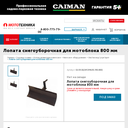
ИСКАТЬ
СТАТУС РЕМОНТА
8-800-775-79-
БАРНАУЛ
КАБИНЕТ
КОРЗИНА
00
СНЕГОУБОРОЧНАЯ
ПНЕВМО
САДОВАЯ
СТРОИТЕЛЬНОЕ
ЭЛЕКТРО
КАТАЛОГ
СИЛОВАЯ ТЕХНИКА
И ТЕПЛОВАЯ
ОБОРУДОВАНИЕ
ТЕХНИКА
ОБОРУДОВАНИЕ
ИНСТРУМЕНТ
ТЕХНИКА
Лопата снегоуборочная для мотоблока 800 мм
Главная
-
Садовая техника
-
Мотокультиваторы и навесное
-
Навесное оборудование
-
Ока/каскад/угра/крот
-
Лопата снегоуборочная для мотоблока 800 мм
Артикул:
02.05.01(ЭЛОМБ30.350.800)
Нет на складе
Лопата снегоуборочная для
мотоблока 800 мм
Цена не является окончательной, точную цену и сроки
уточняйте у менеджера
ПОД ЗАКАЗ
Наведите для увеличения картинки