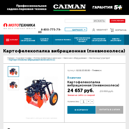
ИСКАТЬ
СТАТУС РЕМОНТА
8-800-775-79-
БАРНАУЛ
КАБИНЕТ
КОРЗИНА
00
СНЕГОУБОРОЧНАЯ
ПНЕВМО
САДОВАЯ
СТРОИТЕЛЬНОЕ
ЭЛЕКТРО
КАТАЛОГ
СИЛОВАЯ ТЕХНИКА
И ТЕПЛОВАЯ
ОБОРУДОВАНИЕ
ТЕХНИКА
ОБОРУДОВАНИЕ
ИНСТРУМЕНТ
ТЕХНИКА
Картофелекопалка вибрационная (пневмоколеса)
Главная
-
Садовая техника
-
Мотокультиваторы и навесное
-
Навесное оборудование
-
Ока/каскад/угра/крот
-
Картофелекопалка вибрационная (пневмоколеса)
Артикул:
02.01.03.00.00 - Пневмо к
В наличии
Картофелекопалка
вибрационная (пневмоколеса)
24 657 руб.
25 960 руб.
Закажи на сайте со скидкой
Количество:
КУПИТЬ В 1 КЛИК
В КОРЗИНУ
Наведите для увеличения картинки