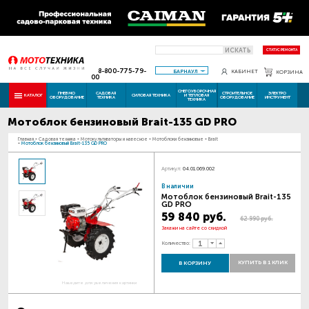
ИСКАТЬ
СТАТУС РЕМОНТА
8-800-775-79-
БАРНАУЛ
КАБИНЕТ
КОРЗИНА
00
СНЕГОУБОРОЧНАЯ
ПНЕВМО
САДОВАЯ
СТРОИТЕЛЬНОЕ
ЭЛЕКТРО
КАТАЛОГ
СИЛОВАЯ ТЕХНИКА
И ТЕПЛОВАЯ
ОБОРУДОВАНИЕ
ТЕХНИКА
ОБОРУДОВАНИЕ
ИНСТРУМЕНТ
ТЕХНИКА
Мотоблок бензиновый Brait-135 GD PRO
Главная
-
Садовая техника
-
Мотокультиваторы и навесное
-
Мотоблоки бензиновые
-
Brait
-
Мотоблок бензиновый Brait-135 GD PRO
Артикул:
04.01.069.002
В наличии
Мотоблок бензиновый Brait-135
GD PRO
59 840 руб.
62 990 руб.
Закажи на сайте со скидкой
Количество:
КУПИТЬ В 1 КЛИК
В КОРЗИНУ
Наведите для увеличения картинки