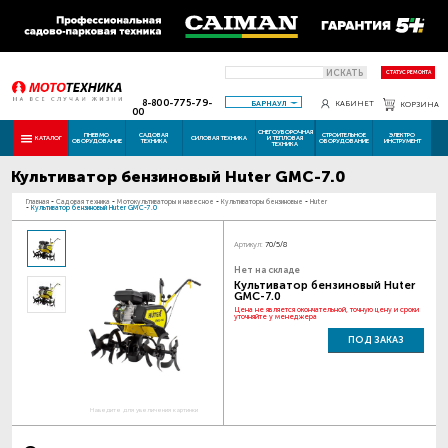
ИСКАТЬ
СТАТУС РЕМОНТА
8-800-775-79-
БАРНАУЛ
КАБИНЕТ
КОРЗИНА
00
СНЕГОУБОРОЧНАЯ
ПНЕВМО
САДОВАЯ
СТРОИТЕЛЬНОЕ
ЭЛЕКТРО
КАТАЛОГ
СИЛОВАЯ ТЕХНИКА
И ТЕПЛОВАЯ
ОБОРУДОВАНИЕ
ТЕХНИКА
ОБОРУДОВАНИЕ
ИНСТРУМЕНТ
ТЕХНИКА
Культиватор бензиновый Huter GMC-7.0
Главная
-
Садовая техника
-
Мотокультиваторы и навесное
-
Культиваторы бензиновые
-
Huter
-
Культиватор бензиновый Huter GMC-7.0
Артикул:
70/5/8
Нет на складе
Культиватор бензиновый Huter
GMC-7.0
Цена не является окончательной, точную цену и сроки
уточняйте у менеджера
ПОД ЗАКАЗ
Наведите для увеличения картинки