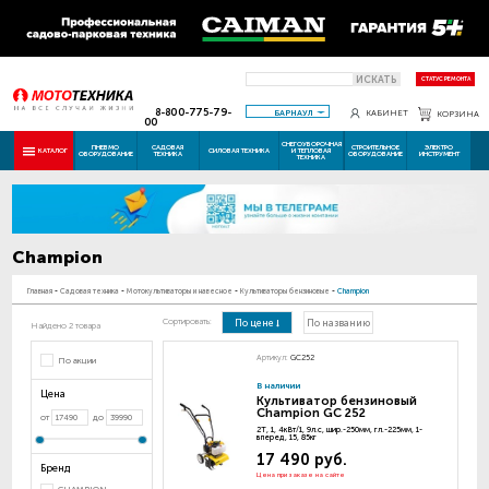
ИСКАТЬ
СТАТУС РЕМОНТА
8-800-775-79-
БАРНАУЛ
КАБИНЕТ
КОРЗИНА
00
СНЕГОУБОРОЧНАЯ
ПНЕВМО
САДОВАЯ
СТРОИТЕЛЬНОЕ
ЭЛЕКТРО
КАТАЛОГ
СИЛОВАЯ ТЕХНИКА
И ТЕПЛОВАЯ
ОБОРУДОВАНИЕ
ТЕХНИКА
ОБОРУДОВАНИЕ
ИНСТРУМЕНТ
ТЕХНИКА
Champion
Главная
-
Садовая техника
-
Мотокультиваторы и навесное
-
Культиваторы бензиновые
-
Champion
Сортировать:
По цене
По названию
Найдено 2 товара
Артикул:
GC252
По акции
В наличии
Цена
Культиватор бензиновый
Champion GC 252
от
до
2Т, 1, 4кВт/1, 9л.с, шир.-250мм, гл.-225мм, 1-
вперед, 15, 85кг
17 490 руб.
Бренд
Цена при заказе на сайте