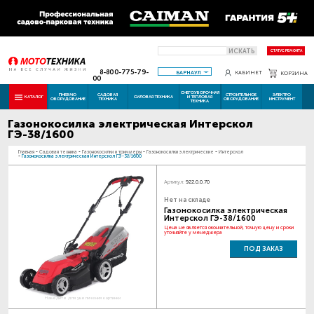
ИСКАТЬ
СТАТУС РЕМОНТА
8-800-775-79-
БАРНАУЛ
КАБИНЕТ
КОРЗИНА
00
СНЕГОУБОРОЧНАЯ
ПНЕВМО
САДОВАЯ
СТРОИТЕЛЬНОЕ
ЭЛЕКТРО
КАТАЛОГ
СИЛОВАЯ ТЕХНИКА
И ТЕПЛОВАЯ
ОБОРУДОВАНИЕ
ТЕХНИКА
ОБОРУДОВАНИЕ
ИНСТРУМЕНТ
ТЕХНИКА
Газонокосилка электрическая Интерскол
ГЭ-38/1600
Главная
-
Садовая техника
-
Газонокосилки и триммеры
-
Газонокосилки электрические
-
Интерскол
-
Газонокосилка электрическая Интерскол ГЭ-38/1600
Артикул:
922.0.0.70
Нет на складе
Газонокосилка электрическая
Интерскол ГЭ-38/1600
Цена не является окончательной, точную цену и сроки
уточняйте у менеджера
ПОД ЗАКАЗ
Наведите для увеличения картинки