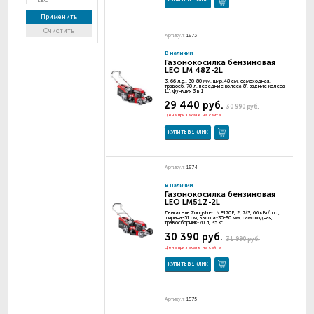
LEO
КУПИТЬ В 1 КЛИК
Применить
Очистить
Артикул:
1873
В наличии
Газонокосилка бензиновая
LEO LM 48Z-2L
3, 66 л.с., 30-80 мм, шир.48 см, самоходная,
травосб. 70 л, передние колеса 8", задние колеса
11", функция 3 в 1
29 440 руб.
30 990 руб.
Цена при заказе на сайте
КУПИТЬ В 1 КЛИК
Артикул:
1874
В наличии
Газонокосилка бензиновая
LEO LM51Z-2L
Двигатель Zongshen NP170F, 2, 7/3, 66 кВт/л.с.,
ширина-51 см, высота-30-80 мм, самоходная,
травосборник-70 л, 35 кг.
30 390 руб.
31 990 руб.
Цена при заказе на сайте
КУПИТЬ В 1 КЛИК
Артикул:
1875