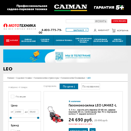
ИСКАТЬ
СТАТУС РЕМОНТА
8-800-775-79-
БАРНАУЛ
КАБИНЕТ
КОРЗИНА
00
СНЕГОУБОРОЧНАЯ
ПНЕВМО
САДОВАЯ
СТРОИТЕЛЬНОЕ
ЭЛЕКТРО
КАТАЛОГ
СИЛОВАЯ ТЕХНИКА
И ТЕПЛОВАЯ
ОБОРУДОВАНИЕ
ТЕХНИКА
ОБОРУДОВАНИЕ
ИНСТРУМЕНТ
ТЕХНИКА
LEO
Главная
-
Садовая техника
-
Газонокосилки и триммеры
-
Газонокосилки бензиновые
-
LEO
Сортировать:
По цене
По названию
Найдено 4 товара
По акции
В наличии
Газонокосилка LEO LM48Z-L
Цена
5, 5 л.с., высота регулировки 30-80 мм, ширина
от
до
кошения 48 см, самоходная, бак 70 л, передние
колеса 7", задние колеса 8"
24 690 руб.
25 990 руб.
Цена при заказе на сайте
Бренд