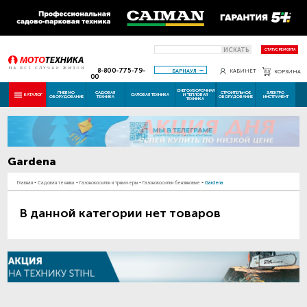
ИСКАТЬ
СТАТУС РЕМОНТА
8-800-775-79-
БАРНАУЛ
КАБИНЕТ
КОРЗИНА
00
СНЕГОУБОРОЧНАЯ
ПНЕВМО
САДОВАЯ
СТРОИТЕЛЬНОЕ
ЭЛЕКТРО
КАТАЛОГ
СИЛОВАЯ ТЕХНИКА
И ТЕПЛОВАЯ
ОБОРУДОВАНИЕ
ТЕХНИКА
ОБОРУДОВАНИЕ
ИНСТРУМЕНТ
ТЕХНИКА
Gardena
Главная
-
Садовая техника
-
Газонокосилки и триммеры
-
Газонокосилки бензиновые
-
Gardena
В данной категории нет товаров