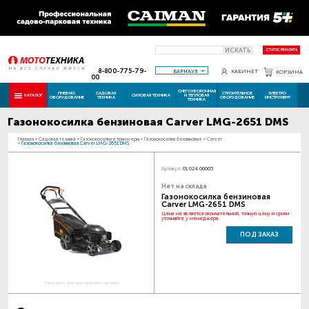
ИСКАТЬ
СТАТУС РЕМОНТА
8-800-775-79-
БАРНАУЛ
КАБИНЕТ
КОРЗИНА
00
СНЕГОУБОРОЧНАЯ
ПНЕВМО
САДОВАЯ
СТРОИТЕЛЬНОЕ
ЭЛЕКТРО
КАТАЛОГ
СИЛОВАЯ ТЕХНИКА
И ТЕПЛОВАЯ
ОБОРУДОВАНИЕ
ТЕХНИКА
ОБОРУДОВАНИЕ
ИНСТРУМЕНТ
ТЕХНИКА
Газонокосилка бензиновая Carver LMG-2651 DMS
Главная
-
Садовая техника
-
Газонокосилки и триммеры
-
Газонокосилки бензиновые
-
Carver
-
Газонокосилка бензиновая Carver LMG-2651 DMS
Артикул:
01.024.00005
Нет на складе
Газонокосилка бензиновая
Carver LMG-2651 DMS
Цена не является окончательной, точную цену и сроки
уточняйте у менеджера
ПОД ЗАКАЗ
Наведите для увеличения картинки