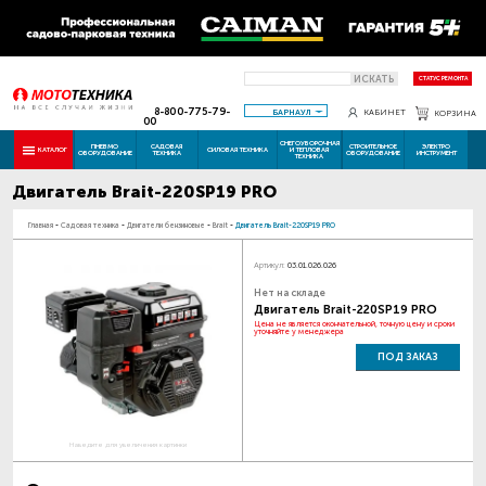
ИСКАТЬ
СТАТУС РЕМОНТА
8-800-775-79-
БАРНАУЛ
КАБИНЕТ
КОРЗИНА
00
СНЕГОУБОРОЧНАЯ
ПНЕВМО
САДОВАЯ
СТРОИТЕЛЬНОЕ
ЭЛЕКТРО
КАТАЛОГ
СИЛОВАЯ ТЕХНИКА
И ТЕПЛОВАЯ
ОБОРУДОВАНИЕ
ТЕХНИКА
ОБОРУДОВАНИЕ
ИНСТРУМЕНТ
ТЕХНИКА
Двигатель Brait-220SP19 PRO
Главная
-
Садовая техника
-
Двигатели бензиновые
-
Brait
-
Двигатель Brait-220SP19 PRO
Артикул:
03.01.026.026
Нет на складе
Двигатель Brait-220SP19 PRO
Цена не является окончательной, точную цену и сроки
уточняйте у менеджера
ПОД ЗАКАЗ
Наведите для увеличения картинки