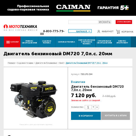
ИСКАТЬ
СТАТУС РЕМОНТА
8-800-775-79-
БАРНАУЛ
КАБИНЕТ
КОРЗИНА
00
СНЕГОУБОРОЧНАЯ
ПНЕВМО
САДОВАЯ
СТРОИТЕЛЬНОЕ
ЭЛЕКТРО
КАТАЛОГ
СИЛОВАЯ ТЕХНИКА
И ТЕПЛОВАЯ
ОБОРУДОВАНИЕ
ТЕХНИКА
ОБОРУДОВАНИЕ
ИНСТРУМЕНТ
ТЕХНИКА
Двигатель бензиновый DM720 7,0л.с. 20мм
Главная
-
Садовая техника
-
Двигатели бензиновые
-
Brait
-
Двигатель бензиновый DM720 7,0л.с. 20мм
Артикул:
720.170.DM
В наличии
Двигатель бензиновый DM720
7,0л.с. 20мм
7 120 руб.
7 490 руб.
Закажи на сайте со скидкой
Количество:
КУПИТЬ В 1 КЛИК
В КОРЗИНУ
Наведите для увеличения картинки