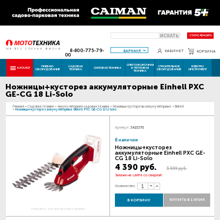
ИСКАТЬ
СТАТУС РЕМОНТА
8-800-775-79-
БАРНАУЛ
КАБИНЕТ
КОРЗИНА
00
СНЕГОУБОРОЧНАЯ
ПНЕВМО
САДОВАЯ
СТРОИТЕЛЬНОЕ
ЭЛЕКТРО
КАТАЛОГ
СИЛОВАЯ ТЕХНИКА
И ТЕПЛОВАЯ
ОБОРУДОВАНИЕ
ТЕХНИКА
ОБОРУДОВАНИЕ
ИНСТРУМЕНТ
ТЕХНИКА
Ножницы+кусторез аккумуляторные Einhell PXC
GE-CG 18 Li-Solo
Главная
-
Садовая техника
-
Аккумуляторная садовая техника
-
Ножницы-кусторезы аккумуляторные
-
Einhell
-
Ножницы+кусторез аккумуляторные Einhell PXC GE-CG 18 Li-Solo
Артикул:
3410370
В наличии
Ножницы+кусторез
аккумуляторные Einhell PXC GE-
CG 18 Li-Solo
4 390 руб.
5 699 руб.
Закажи на сайте со скидкой
Количество:
КУПИТЬ В 1 КЛИК
В КОРЗИНУ
Наведите для увеличения картинки