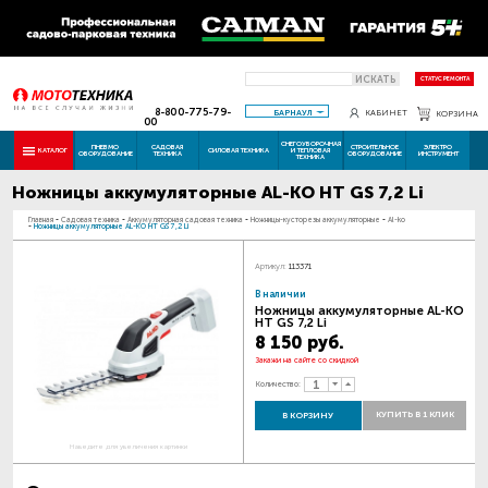
ИСКАТЬ
СТАТУС РЕМОНТА
8-800-775-79-
БАРНАУЛ
КАБИНЕТ
КОРЗИНА
00
СНЕГОУБОРОЧНАЯ
ПНЕВМО
САДОВАЯ
СТРОИТЕЛЬНОЕ
ЭЛЕКТРО
КАТАЛОГ
СИЛОВАЯ ТЕХНИКА
И ТЕПЛОВАЯ
ОБОРУДОВАНИЕ
ТЕХНИКА
ОБОРУДОВАНИЕ
ИНСТРУМЕНТ
ТЕХНИКА
Ножницы аккумуляторные AL-KO HT GS 7,2 Li
Главная
-
Садовая техника
-
Аккумуляторная садовая техника
-
Ножницы-кусторезы аккумуляторные
-
Al-ko
-
Ножницы аккумуляторные AL-KO HT GS 7,2 Li
Артикул:
113371
В наличии
Ножницы аккумуляторные AL-KO
HT GS 7,2 Li
8 150 руб.
Закажи на сайте со скидкой
Количество:
КУПИТЬ В 1 КЛИК
В КОРЗИНУ
Наведите для увеличения картинки