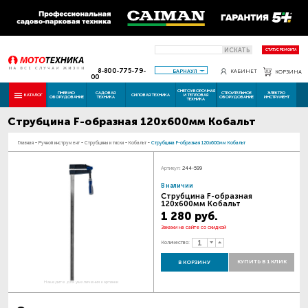
ИСКАТЬ
СТАТУС РЕМОНТА
8-800-775-79-
БАРНАУЛ
КАБИНЕТ
КОРЗИНА
00
СНЕГОУБОРОЧНАЯ
ПНЕВМО
САДОВАЯ
СТРОИТЕЛЬНОЕ
ЭЛЕКТРО
КАТАЛОГ
СИЛОВАЯ ТЕХНИКА
И ТЕПЛОВАЯ
ОБОРУДОВАНИЕ
ТЕХНИКА
ОБОРУДОВАНИЕ
ИНСТРУМЕНТ
ТЕХНИКА
Струбцина F-образная 120х600мм Кобальт
Главная
-
Ручной инструмент
-
Струбцины и тиски
-
Кобальт
-
Струбцина F-образная 120х600мм Кобальт
Артикул:
244-599
В наличии
Струбцина F-образная
120х600мм Кобальт
1 280 руб.
Закажи на сайте со скидкой
Количество:
КУПИТЬ В 1 КЛИК
В КОРЗИНУ
Наведите для увеличения картинки