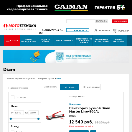
ИСКАТЬ
СТАТУС РЕМОНТА
8-800-775-79-
БАРНАУЛ
КАБИНЕТ
КОРЗИНА
00
СНЕГОУБОРОЧНАЯ
ПНЕВМО
САДОВАЯ
СТРОИТЕЛЬНОЕ
ЭЛЕКТРО
КАТАЛОГ
СИЛОВАЯ ТЕХНИКА
И ТЕПЛОВАЯ
ОБОРУДОВАНИЕ
ТЕХНИКА
ОБОРУДОВАНИЕ
ИНСТРУМЕНТ
ТЕХНИКА
Diam
Главная
-
Ручной инструмент
-
Плиткорезы ручные
-
Diam
Сортировать:
По цене
По названию
Найдено 5 товаров
Артикул:
600155
По акции
В наличии
Цена
Плиткорез ручной Diam
Master Line-800AL
от
до
800 мм
12 540 руб.
13 200 руб.
Бренд
Цена при заказе на сайте