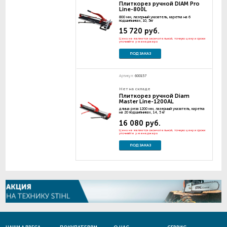
Плиткорез ручной DIAM Pro
Line-800L
800 мм, лазерный указатель, каретка на 6
подшипниках, 10, 5кг
15 720 руб.
Цена не является окончательной, точную цену и сроки
уточняйте у менеджера
ПОД ЗАКАЗ
Артикул:
600157
Нет на складе
Плиткорез ручной Diam
Master Line-1200AL
длина реза 1200 мм, лазерный указатель, каретка
на 20 подшипниках, 14, 5 кг
16 080 руб.
Цена не является окончательной, точную цену и сроки
уточняйте у менеджера
ПОД ЗАКАЗ