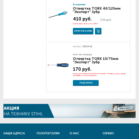
В наличии
Отвертка TORX 40/125мм
"Эксперт" Зубр
410 руб.
430 руб.
Цена при заказе на сайте
КУПИТЬ В 1 КЛИК
Артикул:
25234-10
Нет на складе
Отвертка TORX 10/75мм
"Эксперт" Зубр
170 руб.
Цена не является окончательной, точную цену и сроки
уточняйте у менеджера
ПОД ЗАКАЗ
НАШИ АДРЕСА
ПОКУПАТЕЛЯМ
О НАС
СЕРВИС