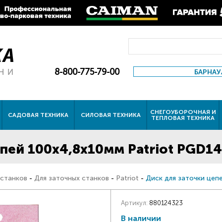
8-800-775-79-00
БАРНАУ
СНЕГОУБОРОЧНАЯ И
САДОВАЯ ТЕХНИКА
СИЛОВАЯ ТЕХНИКА
ТЕПЛОВАЯ ТЕХНИКА
пей 100х4,8х10мм Patriot PGD1
 станков
-
Для заточных станков
-
Patriot
-
Диск для заточки цеп
Артикул:
880124323
В наличии