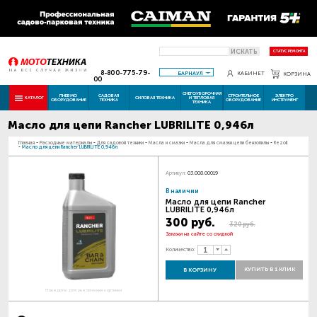
ИСКАТЬ
СТАТУС РЕМОНТА
8-800-775-79-
БАРНАУЛ
КАБИНЕТ
КОРЗИНА
00
СНЕГОУБОРОЧНАЯ
ПНЕВМО
САДОВАЯ
СТРОИТЕЛЬНОЕ
ЭЛЕКТРО
КАТАЛОГ
СИЛОВАЯ ТЕХНИКА
И ТЕПЛОВАЯ
ОБОРУДОВАНИЕ
ТЕХНИКА
ОБОРУДОВАНИЕ
ИНСТРУМЕНТ
ТЕХНИКА
Масло для цепи Rancher LUBRILITE 0,946л
Главная
-
Расходные материалы
-
Для садовой техники
-
Масла и смазки
-
Масла для смазки цепи бензопилы
-
Rezoil
-
Масло для цепи Rancher LUBRILITE 0,946л
Артикул:
03.008.00019
В наличии
Масло для цепи Rancher
LUBRILITE 0,946л
300 руб.
320 руб.
Закажи на сайте со скидкой
Количество:
КУПИТЬ В 1 КЛИК
В КОРЗИНУ
Наведите для увеличения картинки