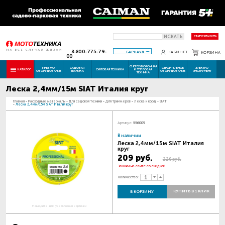
ИСКАТЬ
СТАТУС РЕМОНТА
8-800-775-79-
БАРНАУЛ
КАБИНЕТ
КОРЗИНА
00
СНЕГОУБОРОЧНАЯ
ПНЕВМО
САДОВАЯ
СТРОИТЕЛЬНОЕ
ЭЛЕКТРО
КАТАЛОГ
СИЛОВАЯ ТЕХНИКА
И ТЕПЛОВАЯ
ОБОРУДОВАНИЕ
ТЕХНИКА
ОБОРУДОВАНИЕ
ИНСТРУМЕНТ
ТЕХНИКА
Леска 2,4мм/15м SIAT Италия круг
Главная
-
Расходные материалы
-
Для садовой техники
-
Для триммеров
-
Леска и корд
-
SIAT
-
Леска 2,4мм/15м SIAT Италия круг
Артикул:
556009
В наличии
Леска 2,4мм/15м SIAT Италия
круг
209 руб.
220 руб.
Закажи на сайте со скидкой
Количество:
КУПИТЬ В 1 КЛИК
В КОРЗИНУ
Наведите для увеличения картинки