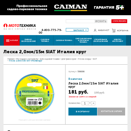
ИСКАТЬ
СТАТУС РЕМОНТА
8-800-775-79-
БАРНАУЛ
КАБИНЕТ
КОРЗИНА
00
СНЕГОУБОРОЧНАЯ
ПНЕВМО
САДОВАЯ
СТРОИТЕЛЬНОЕ
ЭЛЕКТРО
КАТАЛОГ
СИЛОВАЯ ТЕХНИКА
И ТЕПЛОВАЯ
ОБОРУДОВАНИЕ
ТЕХНИКА
ОБОРУДОВАНИЕ
ИНСТРУМЕНТ
ТЕХНИКА
Леска 2,0мм/15м SIAT Италия круг
Главная
-
Расходные материалы
-
Для садовой техники
-
Для триммеров
-
Леска и корд
-
SIAT
-
Леска 2,0мм/15м SIAT Италия круг
Артикул:
556006
В наличии
Леска 2,0мм/15м SIAT Италия
круг
181 руб.
190 руб.
Закажи на сайте со скидкой
Количество:
КУПИТЬ В 1 КЛИК
В КОРЗИНУ
Наведите для увеличения картинки