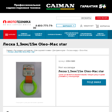
ИСКАТЬ
СТАТУС РЕМОНТА
8-800-775-79-
БАРНАУЛ
КАБИНЕТ
КОРЗИНА
00
СНЕГОУБОРОЧНАЯ
ПНЕВМО
САДОВАЯ
СТРОИТЕЛЬНОЕ
ЭЛЕКТРО
КАТАЛОГ
СИЛОВАЯ ТЕХНИКА
И ТЕПЛОВАЯ
ОБОРУДОВАНИЕ
ТЕХНИКА
ОБОРУДОВАНИЕ
ИНСТРУМЕНТ
ТЕХНИКА
Леска 1,3мм/15м Oleo-Мac star
Главная
-
Расходные материалы
-
Для садовой техники
-
Для триммеров
-
Леска и корд
-
Oleo-Mac
-
Леска 1,3мм/15м Oleo-Мac star
Артикул:
6304-0160
Нет на складе
Леска 1,3мм/15м Oleo-Мac star
Цена не является окончательной, точную цену и сроки
уточняйте у менеджера
ПОД ЗАКАЗ
Наведите для увеличения картинки