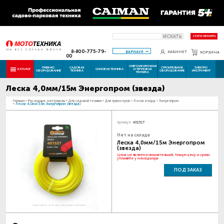
ИСКАТЬ
СТАТУС РЕМОНТА
8-800-775-79-
БАРНАУЛ
КАБИНЕТ
КОРЗИНА
00
СНЕГОУБОРОЧНАЯ
ПНЕВМО
САДОВАЯ
СТРОИТЕЛЬНОЕ
ЭЛЕКТРО
КАТАЛОГ
СИЛОВАЯ ТЕХНИКА
И ТЕПЛОВАЯ
ОБОРУДОВАНИЕ
ТЕХНИКА
ОБОРУДОВАНИЕ
ИНСТРУМЕНТ
ТЕХНИКА
Леска 4,0мм/15м Энергопром (звезда)
Главная
-
Расходные материалы
-
Для садовой техники
-
Для триммеров
-
Леска и корд
-
Энергопром
-
Леска 4,0мм/15м Энергопром (звезда)
Артикул:
4015ST
Нет на складе
Леска 4,0мм/15м Энергопром
(звезда)
Цена не является окончательной, точную цену и сроки
уточняйте у менеджера
ПОД ЗАКАЗ
Наведите для увеличения картинки