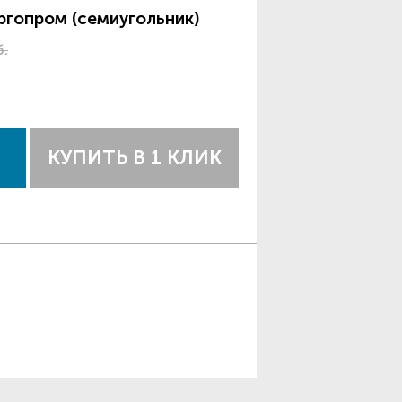
ргопром (семиугольник)
б.
КУПИТЬ В 1 КЛИК