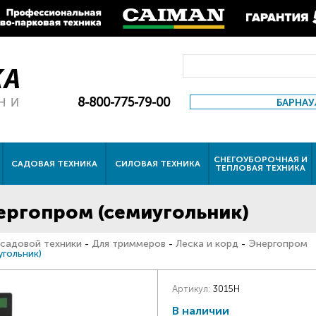
8-800-775-79-00
БАРНАУ
СНЕГОУБОРОЧНАЯ И
САДОВАЯ ТЕХНИКА
СИЛОВАЯ ТЕХНИКА
ТЕПЛОВАЯ ТЕХНИКА
ергопром (семиугольник)
 садовой техники
-
Для триммеров
-
Леска и корд
-
Энергопром
гольник)
Артикул:
3015H
В наличии