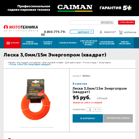
ИСКАТЬ
СТАТУС РЕМОНТА
8-800-775-79-
БАРНАУЛ
КАБИНЕТ
КОРЗИНА
00
СНЕГОУБОРОЧНАЯ
ПНЕВМО
САДОВАЯ
СТРОИТЕЛЬНОЕ
ЭЛЕКТРО
КАТАЛОГ
СИЛОВАЯ ТЕХНИКА
И ТЕПЛОВАЯ
ОБОРУДОВАНИЕ
ТЕХНИКА
ОБОРУДОВАНИЕ
ИНСТРУМЕНТ
ТЕХНИКА
Леска 3,0мм/15м Энергопром (квадрат)
Главная
-
Расходные материалы
-
Для садовой техники
-
Для триммеров
-
Леска и корд
-
Энергопром
-
Леска 3,0мм/15м Энергопром (квадрат)
Артикул:
3015SQ
В наличии
Леска 3,0мм/15м Энергопром
(квадрат)
95 руб.
100 руб.
Закажи на сайте со скидкой
Количество:
КУПИТЬ В 1 КЛИК
В КОРЗИНУ
Наведите для увеличения картинки