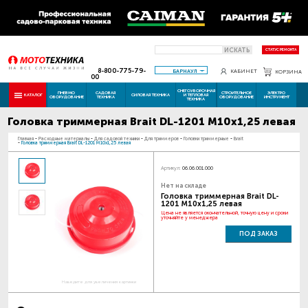
ИСКАТЬ
СТАТУС РЕМОНТА
8-800-775-79-
БАРНАУЛ
КАБИНЕТ
КОРЗИНА
00
СНЕГОУБОРОЧНАЯ
ПНЕВМО
САДОВАЯ
СТРОИТЕЛЬНОЕ
ЭЛЕКТРО
КАТАЛОГ
СИЛОВАЯ ТЕХНИКА
И ТЕПЛОВАЯ
ОБОРУДОВАНИЕ
ТЕХНИКА
ОБОРУДОВАНИЕ
ИНСТРУМЕНТ
ТЕХНИКА
Головка триммерная Brait DL-1201 М10х1,25 левая
Главная
-
Расходные материалы
-
Для садовой техники
-
Для триммеров
-
Головки триммерные
-
Brait
-
Головка триммерная Brait DL-1201 М10х1,25 левая
Артикул:
06.06.001.000
Нет на складе
Головка триммерная Brait DL-
1201 М10х1,25 левая
Цена не является окончательной, точную цену и сроки
уточняйте у менеджера
ПОД ЗАКАЗ
Наведите для увеличения картинки