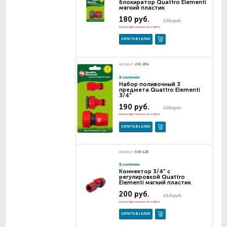
блокиратор Quattro Elementi
мягкий пластик
180 руб.
190 руб.
Цена при заказе на сайте
КУПИТЬ В 1 КЛИК
Артикул:
241-284
В наличии
Набор поливочный 3
предмета Quattro Elementi
3/4"
190 руб.
200 руб.
Цена при заказе на сайте
КУПИТЬ В 1 КЛИК
Артикул:
646-126
В наличии
Коннектор 3/4" с
регулировкой Quattro
Elementi мягкий пластик
200 руб.
210 руб.
Цена при заказе на сайте
КУПИТЬ В 1 КЛИК