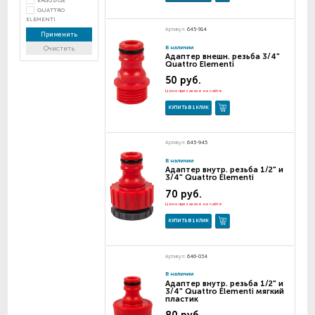
ERGUS/QE
QUATTRO
ELEMENTI
Артикул:
645-914
Применить
В наличии
Очистить
Адаптер внешн. резьба 3/4"
Quattro Elementi
50 руб.
Цена при заказе на сайте
КУПИТЬ В 1 КЛИК
Артикул:
645-945
В наличии
Адаптер внутр. резьба 1/2" и
3/4" Quattro Elementi
70 руб.
Цена при заказе на сайте
КУПИТЬ В 1 КЛИК
Артикул:
646-034
В наличии
Адаптер внутр. резьба 1/2" и
3/4" Quattro Elementi мягкий
пластик