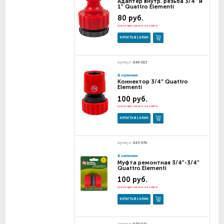
Адаптер внутр. резьба 3/4" и
1" Quattro Elementi
80 руб.
Цена при заказе на сайте
КУПИТЬ В 1 КЛИК
Артикул:
646-003
В наличии
Коннектор 3/4" Quattro
Elementi
100 руб.
Цена при заказе на сайте
КУПИТЬ В 1 КЛИК
Артикул:
645-976
В наличии
Муфта ремонтная 3/4"-3/4"
Quattro Elementi
100 руб.
Цена при заказе на сайте
КУПИТЬ В 1 КЛИК
Артикул:
646-041