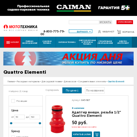
ИСКАТЬ
СТАТУС РЕМОНТА
8-800-775-79-
БАРНАУЛ
КАБИНЕТ
КОРЗИНА
00
СНЕГОУБОРОЧНАЯ
ПНЕВМО
САДОВАЯ
СТРОИТЕЛЬНОЕ
ЭЛЕКТРО
КАТАЛОГ
СИЛОВАЯ ТЕХНИКА
И ТЕПЛОВАЯ
ОБОРУДОВАНИЕ
ТЕХНИКА
ОБОРУДОВАНИЕ
ИНСТРУМЕНТ
ТЕХНИКА
Quattro Elementi
Главная
-
Расходные материалы
-
Для садовой техники
-
Для насосов
-
Соединительные элементы
-
Quattro Elementi
Сортировать:
По цене
По названию
Найдено 21 товар
Артикул:
645-907
По акции
В наличии
Цена
Адаптер внешн. резьба 1/2"
Quattro Elementi
от
до
50 руб.
Цена при заказе на сайте
Бренд
КУПИТЬ В 1 КЛИК