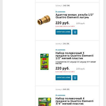
Артикул:
246-296
В наличии
Адаптер внешн. резьба 1/2"
Quattro Elementi латунь
220 руб.
230 руб.
Цена при заказе на сайте
КУПИТЬ В 1 КЛИК
Артикул:
241-291
В наличии
Набор поливочный 3
предмета Quattro Elementi
1/2" мягкий пластик
соединитель 1/2", штуцер 1/2", штуцер 3/4" мягкий
пластик
220 руб.
230 руб.
Цена при заказе на сайте
КУПИТЬ В 1 КЛИК
Артикул:
646-201
В наличии
Набор поливочный 4
предмета Quattro Elementi
3/4" мягкий пластик