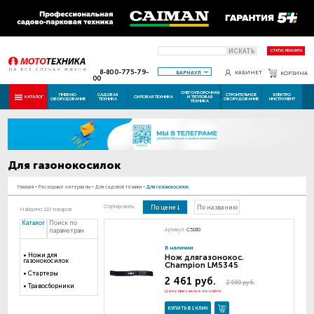
ИСКАТЬ
СТАТУС РЕМОНТА
8-800-775-79-
БАРНАУЛ
КАБИНЕТ
КОРЗИНА
00
СНЕГОУБОРОЧНАЯ
ПНЕВМО
САДОВАЯ
СТРОИТЕЛЬНОЕ
ЭЛЕКТРО
КАТАЛОГ
СИЛОВАЯ ТЕХНИКА
И ТЕПЛОВАЯ
ОБОРУДОВАНИЕ
ТЕХНИКА
ОБОРУДОВАНИЕ
ИНСТРУМЕНТ
ТЕХНИКА
Для газонокосилок
Главная
-
Расходные материалы
-
Для садовой техники
-
Для газонокосилок
Сортировать:
По цене
По названию
Найдено 110 товаров
Каталог
Поиск по
Артикул:
C5180
параметрам
В наличии
Ножи для
Нож длягазонокос.
газонокосилок
Champion LM5345
Стартеры
2 461 руб.
2 590 руб.
Травосборники
Цена при заказе на сайте
КУПИТЬ В 1 КЛИК