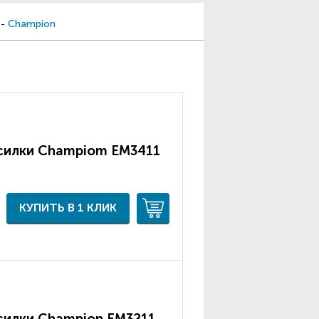
-
Champion
силки Champiom EM3411
КУПИТЬ В 1 КЛИК
силки Champion ЕМ3211