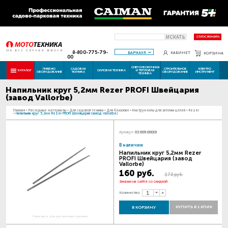
ИСКАТЬ
СТАТУС РЕМОНТА
8-800-775-79-
БАРНАУЛ
КАБИНЕТ
КОРЗИНА
00
СНЕГОУБОРОЧНАЯ
ПНЕВМО
САДОВАЯ
СТРОИТЕЛЬНОЕ
ЭЛЕКТРО
КАТАЛОГ
СИЛОВАЯ ТЕХНИКА
И ТЕПЛОВАЯ
ОБОРУДОВАНИЕ
ТЕХНИКА
ОБОРУДОВАНИЕ
ИНСТРУМЕНТ
ТЕХНИКА
Напильник круг 5,2мм Rezer PROFI Швейцария
(завод Vallorbe)
Главная
-
Расходные материалы
-
Для садовой техники
-
Для бензопил
-
Инструменты для заточки цепей
-
Rezer
-
Напильник круг 5,2мм Rezer PROFI Швейцария (завод Vallorbe)
Артикул:
03.009.00019
В наличии
Напильник круг 5,2мм Rezer
PROFI Швейцария (завод
Vallorbe)
160 руб.
170 руб.
Закажи на сайте со скидкой
Количество:
КУПИТЬ В 1 КЛИК
В КОРЗИНУ
Наведите для увеличения картинки